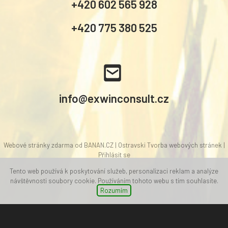
+420 602 565 928
+420 775 380 525
.
info@exwinconsult.cz
Webové stránky zdarma
od
BANAN.CZ
|
Ostravski Tvorba webových stránek
|
Přihlásit se
Tento web používá k poskytování služeb, personalizaci reklam a analýze
návštěvnosti soubory cookie. Používáním tohoto webu s tím souhlasíte.
Rozumím